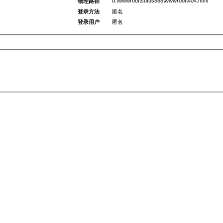
d:\wwwroot\sutus888\wwwroot\404.html
物理路径
登录方法
匿名
登录用户
匿名